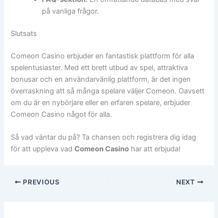
på vanliga frågor.
Slutsats
Comeon Casino erbjuder en fantastisk plattform för alla
spelentusiaster. Med ett brett utbud av spel, attraktiva
bonusar och en användarvänlig plattform, är det ingen
överraskning att så många spelare väljer Comeon. Oavsett
om du är en nybörjare eller en erfaren spelare, erbjuder
Comeon Casino något för alla.
Så vad väntar du på? Ta chansen och registrera dig idag
för att uppleva vad
Comeon Casino
har att erbjuda!
PREVIOUS
NEXT