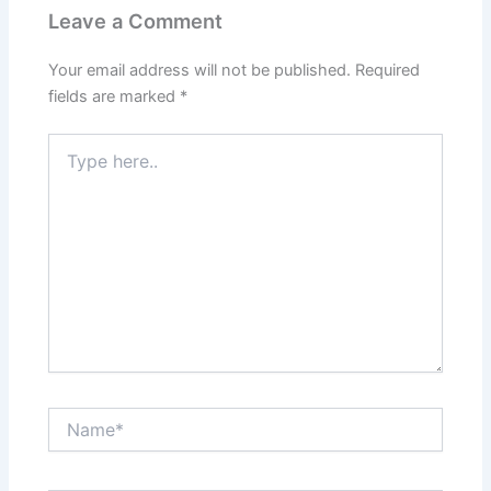
Leave a Comment
Your email address will not be published.
Required
fields are marked
*
Type
here..
Name*