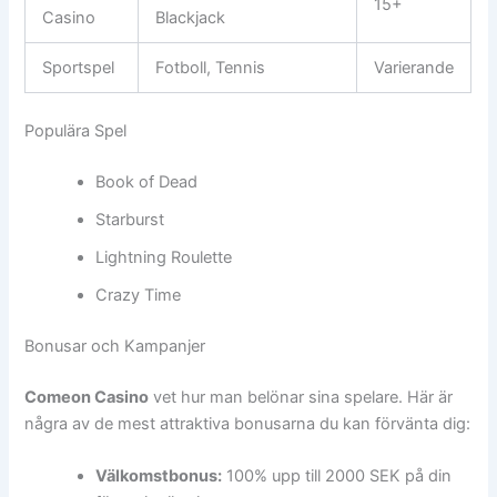
15+
Casino
Blackjack
Sportspel
Fotboll, Tennis
Varierande
Populära Spel
Book of Dead
Starburst
Lightning Roulette
Crazy Time
Bonusar och Kampanjer
Comeon Casino
vet hur man belönar sina spelare. Här är
några av de mest attraktiva bonusarna du kan förvänta dig:
Välkomstbonus:
100% upp till 2000 SEK på din