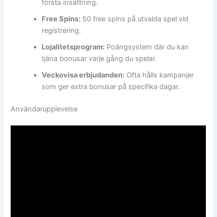
första insättning.
Free Spins:
50 free spins på utvalda spel vid
registrering.
Lojalitetsprogram:
Poängsystem där du kan
tjäna bonusar varje gång du spelar.
Veckovisa erbjudanden:
Ofta hålls kampanjer
som ger extra bonusar på specifika dagar.
Användarupplevelse